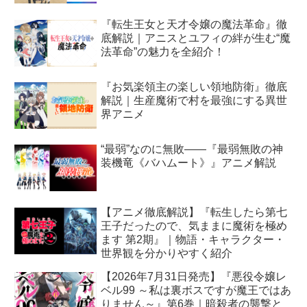
『転生王女と天才令嬢の魔法革命』徹
底解説｜アニスとユフィの絆が生む“魔
法革命”の魅力を全紹介！
『お気楽領主の楽しい領地防衛』徹底
解説｜生産魔術で村を最強にする異世
界アニメ
“最弱”なのに無敗――『最弱無敗の神
装機竜《バハムート》』アニメ解説
【アニメ徹底解説】『転生したら第七
王子だったので、気ままに魔術を極め
ます 第2期』｜物語・キャラクター・
世界観を分かりやすく紹介
【2026年7月31日発売】『悪役令嬢レ
ベル99 ～私は裏ボスですが魔王ではあ
りません～』第6巻｜暗殺者の襲撃と