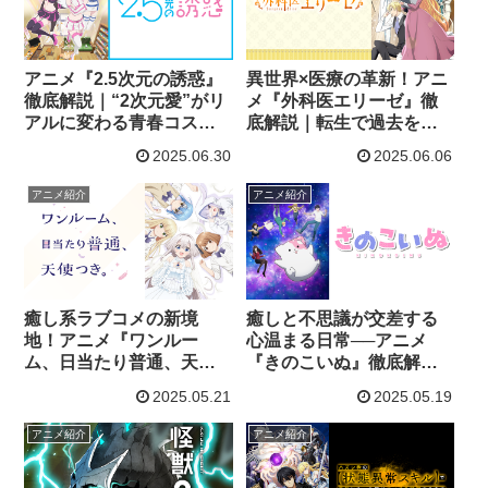
アニメ『2.5次元の誘惑』
異世界×医療の革新！アニ
徹底解説｜“2次元愛”がリ
メ『外科医エリーゼ』徹
アルに変わる青春コスプ
底解説｜転生で過去をや
レラブコメ！【第2期制作
り直す感動ストーリー
2025.06.30
2025.06.06
決定】
アニメ紹介
アニメ紹介
癒し系ラブコメの新境
癒しと不思議が交差する
地！アニメ『ワンルー
心温まる日常──アニメ
ム、日当たり普通、天使
『きのこいぬ』徹底解説
つき。』徹底解説【2024
【キャラ・原作比較・感
2025.05.21
2025.05.19
年春アニメ】
想付き】
アニメ紹介
アニメ紹介