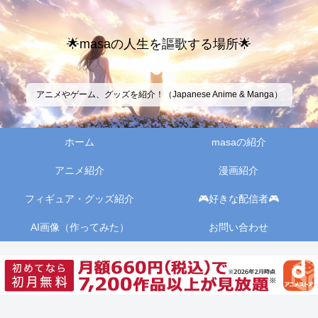
🌟masaの人生を謳歌する場所🌟
アニメやゲーム、グッズを紹介！（Japanese Anime & Manga）
ホーム
masaの紹介
アニメ紹介
漫画紹介
フィギュア・グッズ紹介
🎮好きな配信者🎮
AI画像（作ってみた）
お問い合わせ