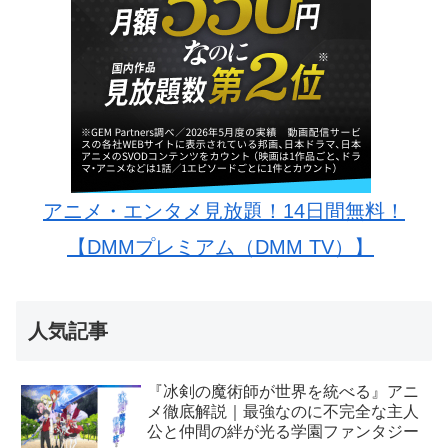
アニメ・エンタメ見放題！14日間無料！
【DMMプレミアム（DMM TV）】
人気記事
『冰剣の魔術師が世界を統べる』アニ
メ徹底解説｜最強なのに不完全な主人
公と仲間の絆が光る学園ファンタジー