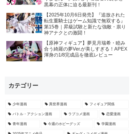
黒幕の正体に迫る最新刊！
【2025年10月6日発売】『追放された
転生重騎士はゲーム知識で無双する』
第15巻｜昇級試験と新たな強敵・祟り
神アナクとの激闘！
【原神フィギュア】夢見月瑞希・睦み
合う綺羅の夢Ver.が美しすぎる！APEX
渾身の1/8完成品を徹底レビュー
カテゴリー
少年漫画
異世界漫画
フィギュア関係
バトル・アクション漫画
ラブコメ漫画
恋愛漫画
青年漫画
今週のホビーグッズ
学園漫画
2025年アニメ作品
ギャグ・コメディ漫画