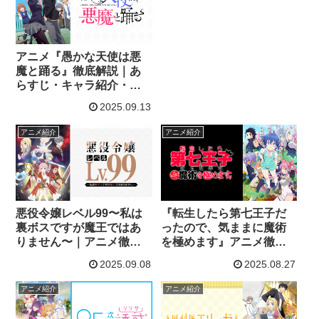
アニメ『愚かな天使は悪
魔と踊る』徹底解説｜あ
らすじ・キャラ紹介・魅
力まとめ【かな天】
2025.09.13
アニメ紹介
アニメ紹介
悪役令嬢レベル99〜私は
『転生したら第七王子だ
裏ボスですが魔王ではあ
ったので、気ままに魔術
りません〜｜アニメ徹底
を極めます』アニメ徹底
解説【あらすじ・キャラ
解説｜あらすじ・キャ
2025.09.08
2025.08.27
紹介・魅力まとめ】
ラ・魅力まとめ
アニメ紹介
アニメ紹介