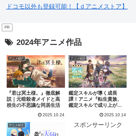
ドコモ以外も登録可能！【ｄアニメストア】
PR
2024年アニメ作品
アニメ紹介
アニメ紹介
『君は冥土様。』徹底解
鑑定スキルが導く成長
説｜元暗殺者メイドと高
譚！アニメ『転生貴族、
校生の不思議な同居生活
鑑定スキルで成り上が
る』第1期の魅力を紹介
2025.10.24
2025.10.14
スポンサーリンク
アニメ紹介