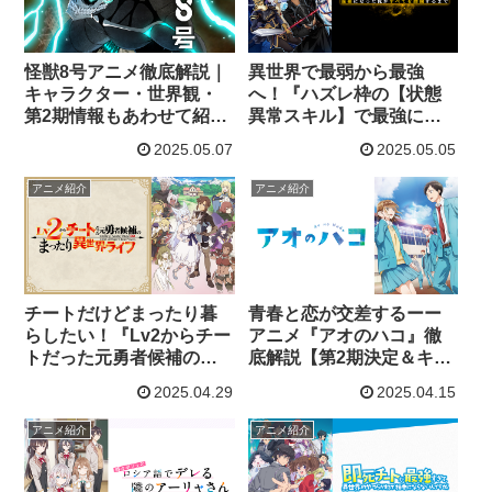
怪獣8号アニメ徹底解説｜
異世界で最弱から最強
キャラクター・世界観・
へ！『ハズレ枠の【状態
第2期情報もあわせて紹
異常スキル】で最強にな
介！
った俺がすべてを蹂躙す
2025.05.07
2025.05.05
るまで』徹底解説【魅
力・キャラ・2期期待も】
アニメ紹介
アニメ紹介
チートだけどまったり暮
青春と恋が交差するーー
らしたい！『Lv2からチー
アニメ『アオのハコ』徹
トだった元勇者候補のま
底解説【第2期決定＆キャ
ったり異世界ライフ』徹
ラ紹介・音楽・感想も】
2025.04.29
2025.04.15
底解説
アニメ紹介
アニメ紹介