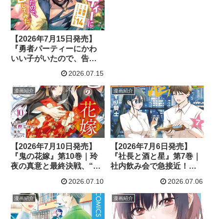
【2026年7月15日発売】
『勇者パーティーにかわ
いい子がいたので、告白
してみた。』第14巻｜勇
2026.07.15
者の結婚式と仲間たちの
恋が大きく動き出す最新
漫画紹介
漫画紹介
刊
【2026年7月10日発売】
【2026年7月6日発売】
『鬼の花嫁』第10巻｜玲
『社長と酒と星』第7巻｜
夜の真意と最終決戦、“最
社内飲み会で急接近！玲
初の花嫁”の真実が明らか
奈社長の新たな挑戦にも
2026.07.10
2026.07.06
に！
注目
漫画紹介
漫画紹介