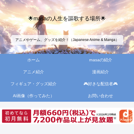
🌟masaの人生を謳歌する場所🌟
アニメやゲーム、グッズを紹介！（Japanese Anime & Manga）
ホーム
masaの紹介
アニメ紹介
漫画紹介
フィギュア・グッズ紹介
🎮好きな配信者🎮
AI画像（作ってみた）
お問い合わせ