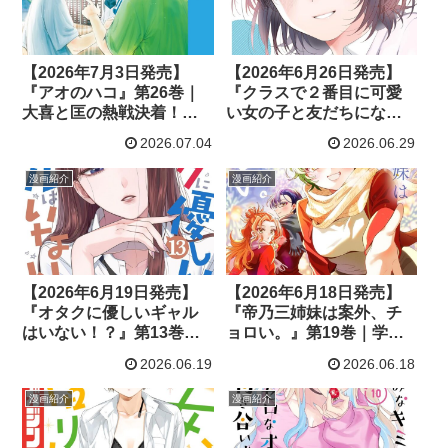
【2026年7月3日発売】
【2026年6月26日発売】
『アオのハコ』第26巻｜
『クラスで２番目に可愛
大喜と匡の熱戦決着！恋
い女の子と友だちになっ
も動き出す遊園地デート
た』第8巻｜初めてのバレ
2026.07.04
2026.06.29
に注目
ンタインと恋人になった
二人の新たな恋模様
漫画紹介
漫画紹介
【2026年6月19日発売】
【2026年6月18日発売】
『オタクに優しいギャル
『帝乃三姉妹は案外、チ
はいない！？』第13巻｜
ョロい。』第19巻｜学園
伊地知の「好きな人」発
祭決着！唯と太郎の想い
2026.06.19
2026.06.18
言で恋模様が大きく動き
がぶつかる注目巻
出す！
漫画紹介
漫画紹介