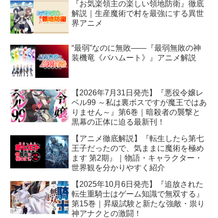
『お気楽領主の楽しい領地防衛』徹底
解説｜生産魔術で村を最強にする異世
界アニメ
“最弱”なのに無敗――『最弱無敗の神
装機竜《バハムート》』アニメ解説
【2026年7月31日発売】『悪役令嬢レ
ベル99 ～私は裏ボスですが魔王ではあ
りません～』第6巻｜暗殺者の襲撃と
黒幕の正体に迫る最新刊！
【アニメ徹底解説】『転生したら第七
王子だったので、気ままに魔術を極め
ます 第2期』｜物語・キャラクター・
世界観を分かりやすく紹介
【2025年10月6日発売】『追放された
転生重騎士はゲーム知識で無双する』
第15巻｜昇級試験と新たな強敵・祟り
神アナクとの激闘！