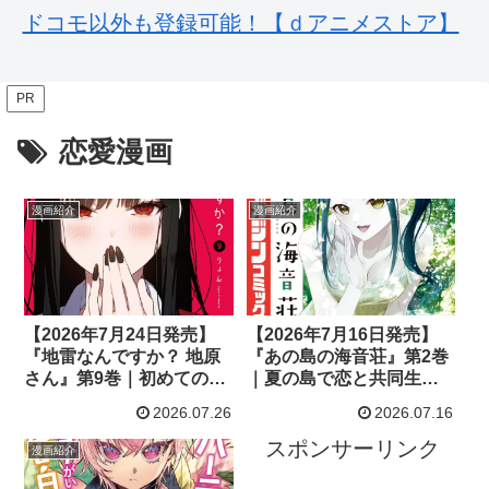
ドコモ以外も登録可能！【ｄアニメストア】
PR
恋愛漫画
漫画紹介
漫画紹介
【2026年7月24日発売】
【2026年7月16日発売】
『地雷なんですか？ 地原
『あの島の海音荘』第2巻
さん』第9巻｜初めてのク
｜夏の島で恋と共同生活
リスマスで二人の距離が
がさらに加速するスロー
2026.07.26
2026.07.16
大きく動き出す最新巻！
ライフラブコメ
スポンサーリンク
漫画紹介