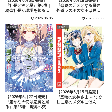
【2026年6月5日発売】
【2026年5月29日発売】
『社長と酒と星』第6巻｜
『悲劇の元凶となる最強
玲奈社長が現場を知るた
外道ラスボス女王は民の
めに動き出す成長の物語
為に尽くします。 The
2026.06.05
2026.06.03
Savior’s Pride』第2巻｜
婚約白紙と運命を変える
漫画紹介
漫画紹介
極秘行動が動き出す
【2026年5月15日発売】
【2026年5月27日発売】
『五輪の女神さま ～なで
『愚かな天使は悪魔と踊
しこ寮のメダルごはん
る』第23巻｜魔界へ突
～』第13巻｜恋愛戦争が
入！リリー救出作戦！