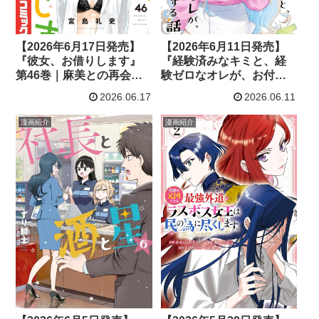
【2026年6月17日発売】
【2026年6月11日発売】
『彼女、お借りします』
『経験済みなキミと、経
第46巻｜麻美との再会と
験ゼロなオレが、お付き
瑠夏の覚悟が恋模様を大
合いする話。』第10巻｜
2026.06.17
2026.06.11
きく揺らす最新巻
夢と未来に向き合う二人
の恋の行方
漫画紹介
漫画紹介