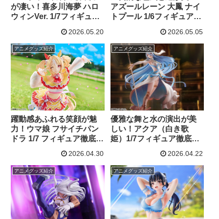
が凄い！喜多川海夢 ハロ
アズールレーン 大鳳 ナイ
ウィンVer. 1/7フィギュア
トプール 1/6フィギュア徹
徹底紹介【着せ恋】
底紹介【ルミナスボック
2026.05.20
2026.05.05
ス】
アニメグッズ紹介
アニメグッズ紹介
躍動感あふれる笑顔が魅
優雅な舞と水の演出が美
力！ウマ娘 フサイチパン
しい！アクア（白き歌
ドラ 1/7 フィギュア徹底紹
姫）1/7フィギュア徹底紹
介【ファット・カンパニ
介【ファイアーエムブレ
2026.04.30
2026.04.22
ー】
ム】
アニメグッズ紹介
アニメグッズ紹介