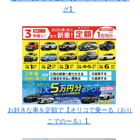
グ】
お好きな車を定額で【オリコで乗ーる（おり
こでのーる）】