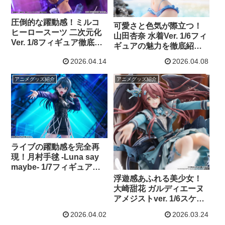
圧倒的な躍動感！ミルコ
可愛さと色気が際立つ！
ヒーロースーツ 二次元化
山田杏奈 水着Ver. 1/6フィ
Ver. 1/8フィギュア徹底紹
ギュアの魅力を徹底紹介
介【ヒロアカ】
【僕ヤバ】
2026.04.14
2026.04.08
アニメグッズ紹介
アニメグッズ紹介
ライブの躍動感を完全再
現！月村手毬 -Luna say
maybe- 1/7フィギュア徹
底紹介【コトブキヤ】
浮遊感あふれる美少女！
大崎甜花 ガルディエーヌ
アメジストver. 1/6スケー
ルフィギュア徹底紹介
2026.04.02
2026.03.24