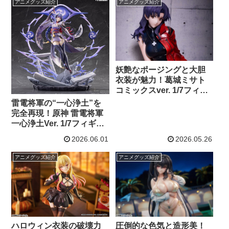
アニメグッズ紹介
アニメグッズ紹介
妖艶なポージングと大胆
衣装が魅力！葛城ミサト
コミックスver. 1/7フィギ
ュアを徹底紹介【エヴァ
雷電将軍の“一心浄土”を
ファン必見】
完全再現！原神 雷電将軍
一心浄土Ver. 1/7フィギュ
ア徹底紹介【APEX】
2026.06.01
2026.05.26
アニメグッズ紹介
アニメグッズ紹介
ハロウィン衣装の破壊力
圧倒的な色気と造形美！