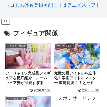
ドコモ以外も登録可能！【ｄアニメストア】
PR
フィギュア関係
アニメグッズ紹介
アニメグッズ紹介
アーリャ 1/6 完成品フィギ
究極の夏アイドルを立体
ュアを徹底紹介！ルーム
化！学園アイドルマスタ
ウェア姿が可愛すぎる
ー 姫崎莉波 キミとセミブ
DMM Factory最新作
ルーVer. 特典版 1/7完成品
2026.07.02
2026.06.25
フィギュアの魅力を徹底
紹介
スポンサーリンク
アニメグッズ紹介