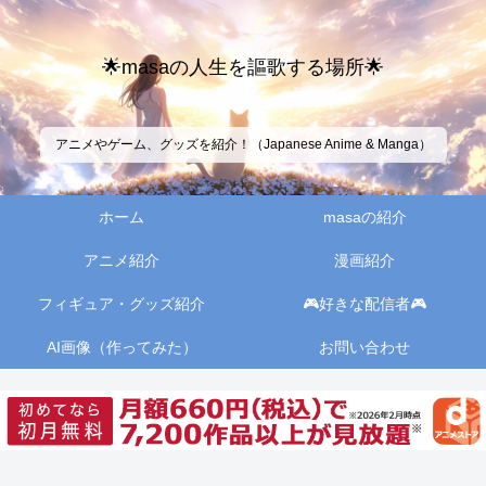
🌟masaの人生を謳歌する場所🌟
アニメやゲーム、グッズを紹介！（Japanese Anime & Manga）
ホーム
masaの紹介
アニメ紹介
漫画紹介
フィギュア・グッズ紹介
🎮好きな配信者🎮
AI画像（作ってみた）
お問い合わせ