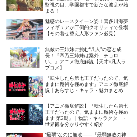
監視の目…学園都市で新たな波乱が始
まる！
魅惑のレースクイーン姿！喜多川海夢
フィギュアが圧倒的クオリティで登場
【その着せ替え人形ファン必見】
無敵の三姉妹に挑む“凡人”の恋と成
長！『帝乃三姉妹は案外、チョロ
い。』アニメ徹底解説【天才×凡人ラ
ブコメ】
『転生したら第七王子だったので、気
ままに魔術を極めます』アニメ徹底解
説｜あらすじ・キャラ・魅力まとめ
【アニメ徹底解説】『転生したら第七
王子だったので、気ままに魔術を極め
ます 第2期』｜物語・キャラクター・
世界観を分かりやすく紹介
“最弱”なのに無敗――『最弱無敗の神