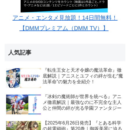
アニメ・エンタメ見放題！14日間無料！
【DMMプレミアム（DMM TV）】
人気記事
『転生王女と天才令嬢の魔法革命』徹
底解説｜アニスとユフィの絆が生む“魔
法革命”の魅力を全紹介！
『冰剣の魔術師が世界を統べる』アニ
メ徹底解説｜最強なのに不完全な主人
公と仲間の絆が光る学園ファンタジー
【2025年6月26日発売】『とある科学
の超電磁砲』第20巻｜御坂美琴に迫る