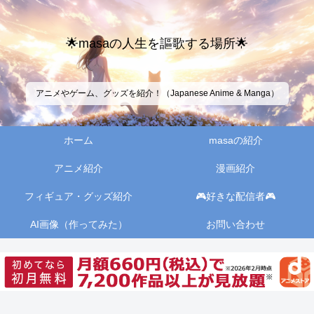
🌟masaの人生を謳歌する場所🌟
アニメやゲーム、グッズを紹介！（Japanese Anime & Manga）
ホーム
masaの紹介
アニメ紹介
漫画紹介
フィギュア・グッズ紹介
🎮好きな配信者🎮
AI画像（作ってみた）
お問い合わせ