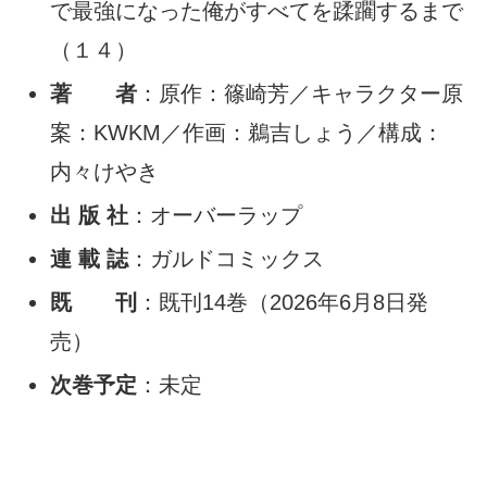
で最強になった俺がすべてを蹂躙するまで
（１４）
著 者
：原作：篠崎芳／キャラクター原
案：KWKM／作画：鵜吉しょう／構成：
内々けやき
出 版 社
：オーバーラップ
連 載 誌
：ガルドコミックス
既 刊
：既刊14巻（2026年6月8日発
売）
次巻予定
：未定