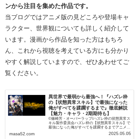
ンから注目を集めた作品です。
当ブログではアニメ版の見どころや登場キャ
ラクター、世界観についても詳しく紹介して
います。漫画から作品を知った方はもちろ
ん、これから視聴を考えている方にも分かり
やすく解説していますので、ぜひあわせてご
覧ください。
異世界で最弱から最強へ！『ハズレ枠
の【状態異常スキル】で最強になった
俺がすべてを蹂躙するまで』徹底解説
【魅力・キャラ・2期期待も】
©篠崎芳・オーバーラップ/ハズレ枠の状態異常ス
キル製作委員会ハズレ枠の【状態異常スキル】で
最強になった俺がすべてを蹂躙するまでアニメ・
エンタメ見放題！14日間無料！【DMMプレミア
2025.05.05
masa52.com
ム（DMM TV）】(adsbygoogle=window....