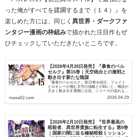
った俺がすべてを蹂躙するまで（１４）』を
楽しめた方には、同じく
異世界・ダークファ
ンタジー漫画の枠組み
で描かれた注目作もぜ
ひチェックしていただきたいところです。
【2026年4月28日発売】『暴食のベル
セルク』第15巻｜天空砲台との激戦と
動き出す新たな陰謀
『暴食のベルセルク』第15巻を紹介。フェイト
とロキシーが挑む天空の強敵との戦いと、物語が
大きく動き出す展開に注目。シリーズの流れも分
かる内容です。
2026.04.29
masa52.com
【2026年2月10日発売】『世界最高の
暗殺者、異世界貴族に転生する』第9巻
｜国家の闇に迫る極秘暗殺ミッション