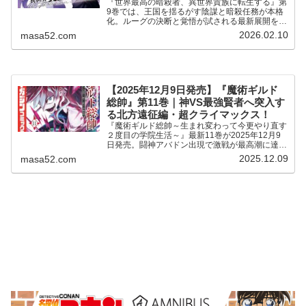
『世界最高の暗殺者、異世界貴族に転生する』第
9巻では、王国を揺るがす陰謀と暗殺任務が本格
化。ルーグの決断と覚悟が試される最新展開を紹
介。
2026.02.10
masa52.com
【2025年12月9日発売】『魔術ギルド
総帥』第11巻｜神VS最強賢者へ突入す
る北方遠征編・超クライマックス！
『魔術ギルド総帥～生まれ変わって今更やり直す
２度目の学院生活～』最新11巻が2025年12月9
日発売。闘神アバドン出現で激戦が最高潮に達す
る北方遠征編のクライマックスの最新刊。
2025.12.09
masa52.com