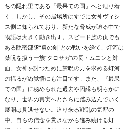
ちの隠れ里である『最果ての国』へと辿り着
く。しかし、その居場所はすでに女神ヴィシ
ス側に知られており、新たな脅威が迫る中で
物語は大きく動き出す。スピード族の仇でも
ある隠密部隊“勇の剣”との戦いを経て、灯河は
禁呪を扱う一族“クロサガ”の長・ムニンと対
面。女神を討つために禁呪の力を求める灯河
の揺るがぬ覚悟にも注目です。また、『最果
ての国』に秘められた過去や因縁も明らかに
なり、世界の真実へとさらに踏み込んでいく
展開は見逃せない。迫り来る戦乱の気配の
中、自らの信念を貫きながら進み続ける灯