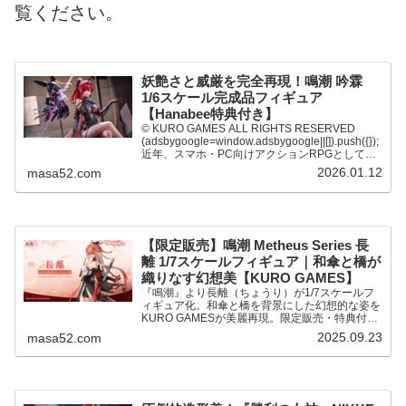
覧ください。
妖艶さと威厳を完全再現！鳴潮 吟霖
1/6スケール完成品フィギュア
【Hanabee特典付き】
© KURO GAMES ALL RIGHTS RESERVED
(adsbygoogle=window.adsbygoogle||[]).push({});
近年、スマホ・PC向けアクションRPGとして注
目を集めている『鳴潮』。その世界観を...
2026.01.12
masa52.com
【限定販売】鳴潮 Metheus Series 長
離 1/7スケールフィギュア｜和傘と橋が
織りなす幻想美【KURO GAMES】
『鳴潮』より長離（ちょうり）が1/7スケールフ
ィギュア化。和傘と橋を背景にした幻想的な姿を
KURO GAMESが美麗再現。限定販売・特典付き
で予約受付中！
2025.09.23
masa52.com