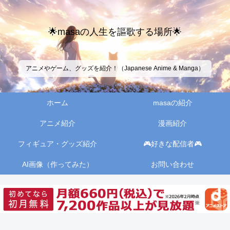
🌟masaの人生を謳歌する場所🌟
アニメやゲーム、グッズを紹介！（Japanese Anime & Manga）
ホーム
masaの紹介
アニメ紹介
漫画紹介
フィギュア・グッズ紹介
🎮好きな配信者🎮
AI画像（作ってみた）
お問い合わせ