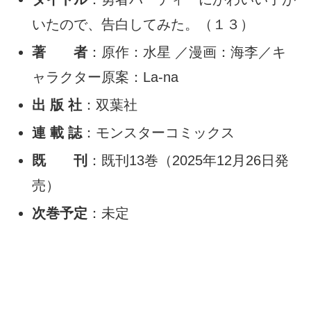
いたので、告白してみた。（１３）
著 者
：原作：水星 ／漫画：海李／キ
ャラクター原案：La-na
出 版 社
：双葉社
連 載 誌
：モンスターコミックス
既 刊
：既刊13巻（2025年12月26日発
売）
次巻予定
：未定