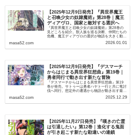
【2025年12月9日発売】『異世界魔王
と召喚少女の奴隷魔術』第28巻｜魔王
ディアヴロ、国家と敵対する選択へ
『異世界魔王と召喚少女の奴隷魔術』第28巻の
見どころを紹介。獣人族を巡る決断、仲間たちの
危機、魔王ディアヴロの選択が物語を大きく動か
す最新刊。
2026.01.01
masa52.com
【2025年12月9日発売】『デスマーチ
からはじまる異世界狂想曲』第19巻｜
勇者同行で動き出す新たな冒険
『デスマーチからはじまる異世界狂想曲』第19
巻が発売。サトゥーは勇者ハヤト一行と共に竜討
伐へ同行。想定外の遭遇から物語が動き出す最新
刊の内容と見どころを分かりやすく紹介します。
2025.12.29
masa52.com
【2025年11月27日発売】『嘆きの亡霊
は引退したい』第12巻｜進化する鬼面
が引き起こす新たな勘違いの連鎖