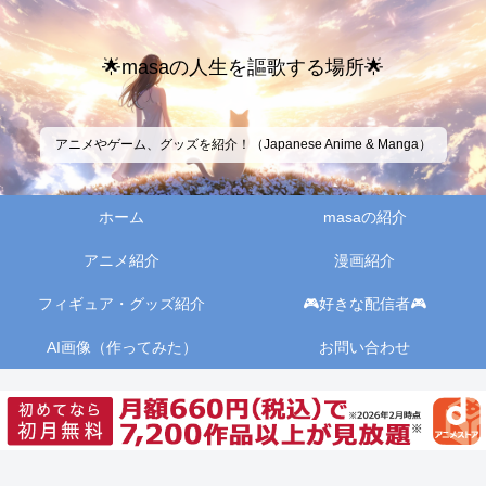
🌟masaの人生を謳歌する場所🌟
アニメやゲーム、グッズを紹介！（Japanese Anime & Manga）
ホーム
masaの紹介
アニメ紹介
漫画紹介
フィギュア・グッズ紹介
🎮好きな配信者🎮
AI画像（作ってみた）
お問い合わせ