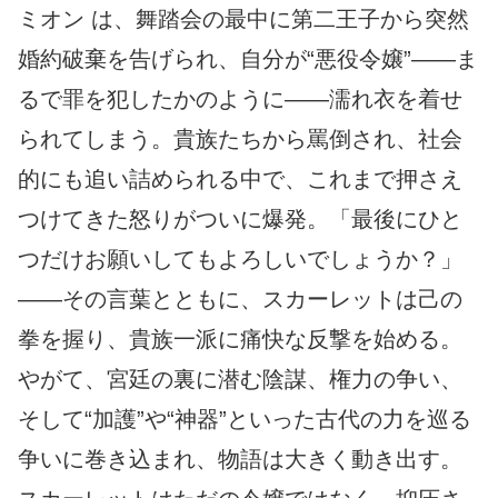
ミオン は、舞踏会の最中に第二王子から突然
婚約破棄を告げられ、自分が“悪役令嬢”――ま
るで罪を犯したかのように――濡れ衣を着せ
られてしまう。貴族たちから罵倒され、社会
的にも追い詰められる中で、これまで押さえ
つけてきた怒りがついに爆発。「最後にひと
つだけお願いしてもよろしいでしょうか？」
――その言葉とともに、スカーレットは己の
拳を握り、貴族一派に痛快な反撃を始める。
やがて、宮廷の裏に潜む陰謀、権力の争い、
そして“加護”や“神器”といった古代の力を巡る
争いに巻き込まれ、物語は大きく動き出す。