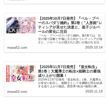
【2025年10月7日発売】『ベル・プペ
ーのスパダリ婚約』第2巻｜”人形姫”レ
ティシアが見せた決意と、皇子ジルベ
ールの変化に注目
『ベル・プペーのスパダリ婚約』第2巻では、社
交の場で誤解と中傷に立ち向かうレティシアの強
さと、ジルベールの隠された想いが描かれる注目
の展開。
2025.10.14
masa52.com
【2025年11月7日発売】『皇女転生』
第1巻｜大魔導士の転生×姫騎士の最強
成り上がり開幕！
2025年11月7日発売『皇女転生』1巻。大魔導士
が皇女に転生し、姫騎士として令嬢騎士団を結成
する成り上がり物語。異世界×転生×無双の爽快
展開を初心者にも分かりやすく紹介します。
2025.11.19
masa52.com