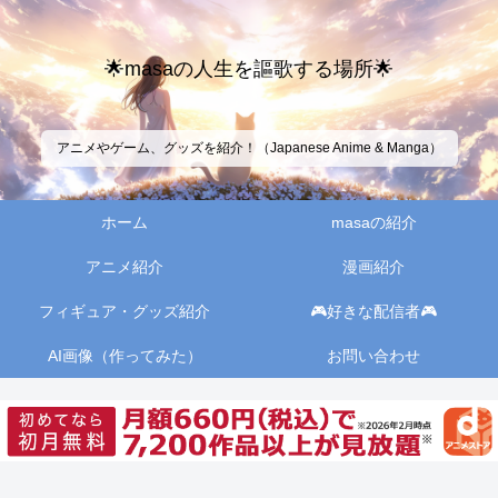
🌟masaの人生を謳歌する場所🌟
アニメやゲーム、グッズを紹介！（Japanese Anime & Manga）
ホーム
masaの紹介
アニメ紹介
漫画紹介
フィギュア・グッズ紹介
🎮好きな配信者🎮
AI画像（作ってみた）
お問い合わせ