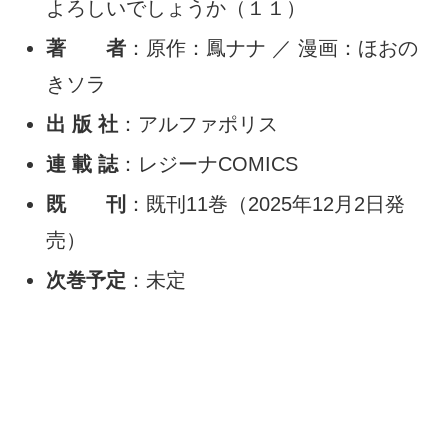
よろしいでしょうか（１１）
著 者
：原作：鳳ナナ ／ 漫画：ほおの
きソラ
出 版 社
：アルファポリス
連 載 誌
：レジーナCOMICS
既 刊
：既刊11巻（2025年12月2日発
売）
次巻予定
：未定