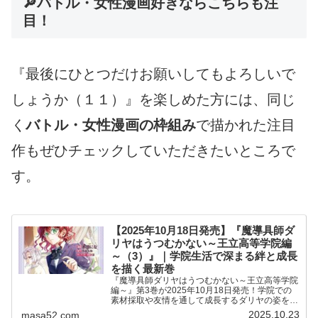
🔎バトル・女性漫画好きならこちらも注
目！
『最後にひとつだけお願いしてもよろしいで
しょうか（１１）』を楽しめた方には、同じ
く
バトル・女性漫画の枠組み
で描かれた注目
作もぜひチェックしていただきたいところで
す。
【2025年10月18日発売】『魔導具師ダ
リヤはうつむかない～王立高等学院編
～（3）』｜学院生活で深まる絆と成長
を描く最新巻
『魔導具師ダリヤはうつむかない～王立高等学院
編～』第3巻が2025年10月18日発売！学院での
素材採取や友情を通して成長するダリヤの姿を描
く、心温まる異世界ファンタジー。
2025.10.23
masa52.com